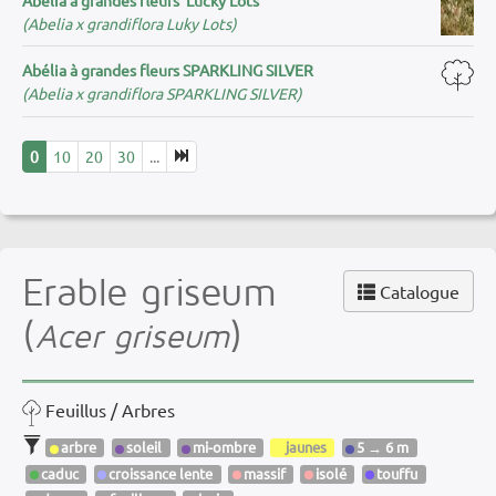
(Abelia x grandiflora Luky Lots)
Abélia à grandes fleurs SPARKLING SILVER
(Abelia x grandiflora SPARKLING SILVER)
0
10
20
30
...
Erable griseum
Catalogue
(
)
Acer griseum
Feuillus / Arbres
arbre
soleil
mi-ombre
jaunes
5 → 6 m
caduc
croissance lente
massif
isolé
touffu