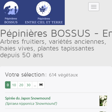
Pépinières BOSSUS - Ent
Arbres fruitiers, variétés anciennes,
haies vives, plantes tapissantes
depuis 50 ans
Votre sélection:
614
végétaux
0
10
20
30
...
Spirée du Japon Snowmound
(Spiraea nipponica ’Snowmound’)