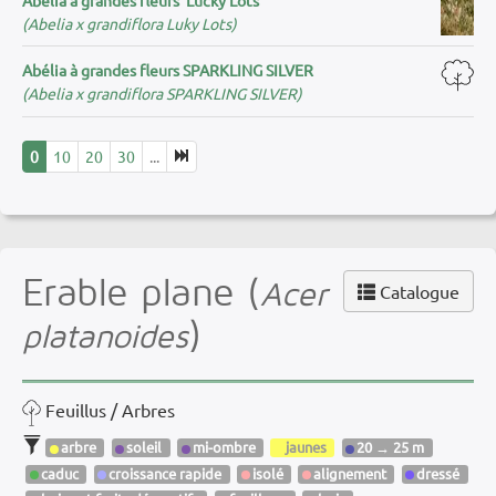
(Abelia x grandiflora Luky Lots)
Abélia à grandes fleurs SPARKLING SILVER
(Abelia x grandiflora SPARKLING SILVER)
0
10
20
30
...
Erable plane (
Acer
Catalogue
)
platanoides
Feuillus / Arbres
arbre
soleil
mi-ombre
jaunes
20 → 25 m
caduc
croissance rapide
isolé
alignement
dressé