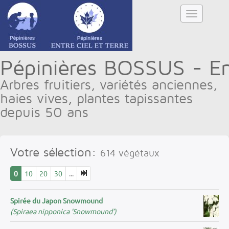
Pépinières BOSSUS - Ent
Arbres fruitiers, variétés anciennes,
haies vives, plantes tapissantes
depuis 50 ans
Votre sélection:
614
végétaux
0
10
20
30
...
Spirée du Japon Snowmound
(Spiraea nipponica ’Snowmound’)