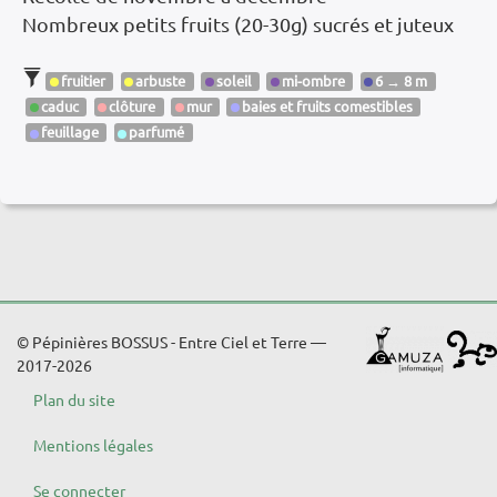
Nombreux petits fruits (20-30g) sucrés et juteux
fruitier
arbuste
soleil
mi-ombre
6 → 8 m
caduc
clôture
mur
baies et fruits comestibles
feuillage
parfumé
© Pépinières BOSSUS - Entre Ciel et Terre —
2017-2026
Plan du site
Mentions légales
Se connecter