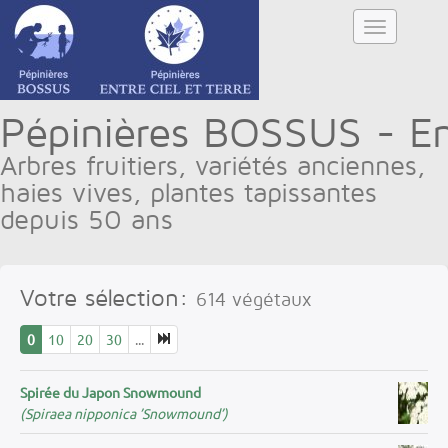
Pépinières BOSSUS - Ent
Arbres fruitiers, variétés anciennes,
haies vives, plantes tapissantes
depuis 50 ans
Votre sélection:
614
végétaux
0
10
20
30
...
Spirée du Japon Snowmound
(Spiraea nipponica ’Snowmound’)