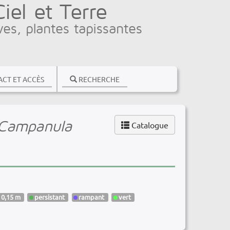
el et Terre
ves, plantes tapissantes
CT ET ACCÈS
RECHERCHE
Campanula
Catalogue
 0,15 m
persistant
rampant
vert