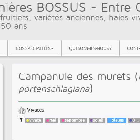
nières BOSSUS - Entre Ci
fruitiers, variétés anciennes, haies vi
 50 ans
NOS SPÉCIALITÉS
QUI SOMMES-NOUS ?
CONTA
Campanule des murets (
)
portenschlagiana
Vivaces
vivace
mai
septembre
soleil
bleues
0 →