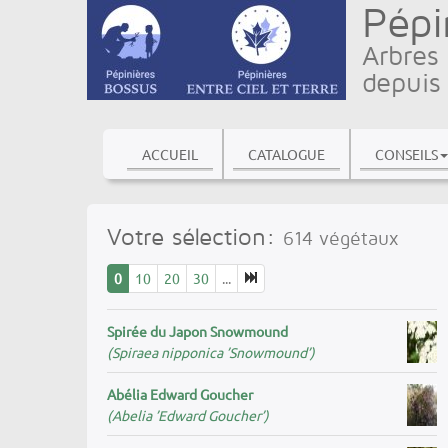
Pépi
Arbres 
depuis
ACCUEIL
CATALOGUE
CONSEILS
Votre sélection:
614
végétaux
0
10
20
30
...
Spirée du Japon Snowmound
(Spiraea nipponica ’Snowmound’)
Abélia Edward Goucher
(Abelia ’Edward Goucher’)