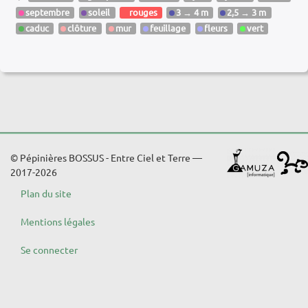
septembre
soleil
rouges
3 → 4 m
2,5 → 3 m
caduc
clôture
mur
feuillage
fleurs
vert
© Pépinières BOSSUS - Entre Ciel et Terre —
2017-2026
Plan du site
Mentions légales
Se connecter