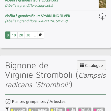
(Abelia x grandiflora Luky Lots)
Abélia à grandes fleurs SPARKLING SILVER
(Abelia x grandiflora SPARKLING SILVER)
0
10
20
30
...
Bignone de
Catalogue
Virginie Stromboli (
Campsis
)
radicans ’Stromboli’
Plantes grimpantes / Arbustes
arbuste
grimpante
à fleur
juin
juillet
août