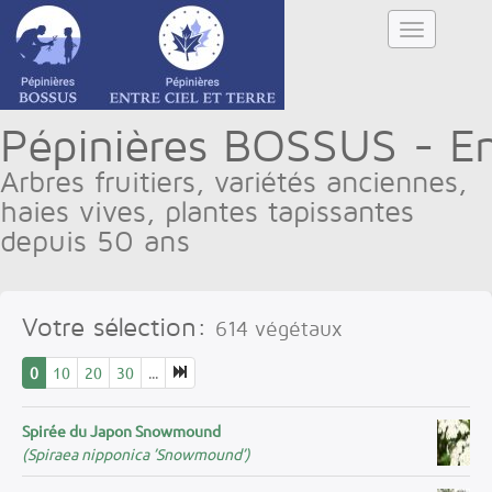
Pépinières BOSSUS - Ent
Arbres fruitiers, variétés anciennes,
haies vives, plantes tapissantes
depuis 50 ans
Votre sélection:
614
végétaux
0
10
20
30
...
Spirée du Japon Snowmound
(Spiraea nipponica ’Snowmound’)