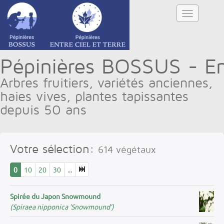
Pépinières BOSSUS - Ent
Arbres fruitiers, variétés anciennes,
haies vives, plantes tapissantes
depuis 50 ans
Votre sélection:
614
végétaux
0
10
20
30
...
Spirée du Japon Snowmound
(Spiraea nipponica ’Snowmound’)