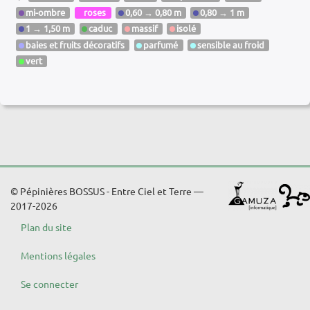
mi-ombre
roses
0,60 → 0,80 m
0,80 → 1 m
1 → 1,50 m
caduc
massif
isolé
baies et fruits décoratifs
parfumé
sensible au froid
vert
© Pépinières BOSSUS - Entre Ciel et Terre —
2017-2026
Plan du site
Mentions légales
Se connecter