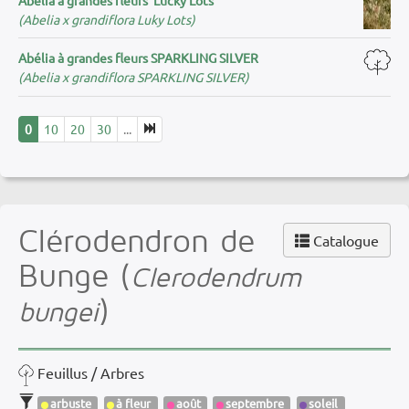
(Abelia x grandiflora Luky Lots)
Abélia à grandes fleurs SPARKLING SILVER
(Abelia x grandiflora SPARKLING SILVER)
0
10
20
30
...
Clérodendron de
Catalogue
Bunge (
Clerodendrum
)
bungei
Feuillus / Arbres
arbuste
à fleur
août
septembre
soleil