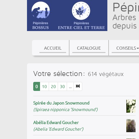
Pépi
Arbres 
depuis
ACCUEIL
CATALOGUE
CONSEILS
Votre sélection:
614
végétaux
0
10
20
30
...
Spirée du Japon Snowmound
(Spiraea nipponica ’Snowmound’)
Abélia Edward Goucher
(Abelia ’Edward Goucher’)