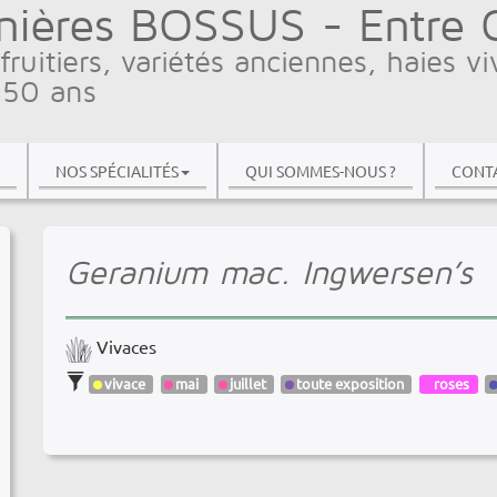
nières BOSSUS - Entre Ci
fruitiers, variétés anciennes, haies vi
 50 ans
NOS SPÉCIALITÉS
QUI SOMMES-NOUS ?
CONTA
Geranium mac. Ingwersen’s
Vivaces
vivace
mai
juillet
toute exposition
roses