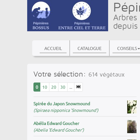
Pépi
Arbres 
depuis
ACCUEIL
CATALOGUE
CONSEILS
Votre sélection:
614
végétaux
0
10
20
30
...
Spirée du Japon Snowmound
(Spiraea nipponica ’Snowmound’)
Abélia Edward Goucher
(Abelia ’Edward Goucher’)