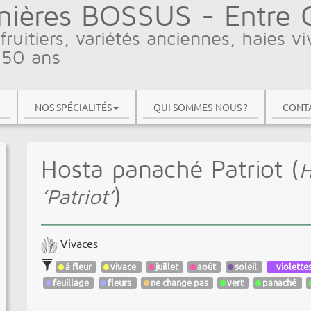
nières BOSSUS - Entre Ci
fruitiers, variétés anciennes, haies vi
 50 ans
NOS SPÉCIALITÉS
QUI SOMMES-NOUS ?
CONTA
Hosta panaché Patriot (
H
)
’Patriot’
Vivaces
à fleur
vivace
juillet
août
soleil
violette
feuillage
fleurs
ne change pas
vert
panaché