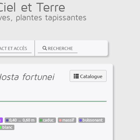
el et Terre
ves, plantes tapissantes
CT ET ACCÈS
RECHERCHE
osta fortunei
Catalogue
s
0,40 → 0,60 m
caduc
massif
buissonant
blanc