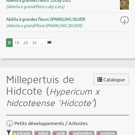
(Abelia x grandiflora Luky Lots)
Abélia à grandes fleurs SPARKLING SILVER
(Abelia x grandiflora SPARKLING SILVER)
0
10
20
30
...
Millepertuis de
Catalogue
Hidcote (
Hypericum x
)
hidcoteense ’Hidcote’
Petits développements / Arbustes
arbuste
juillet
août
septembre
octobre