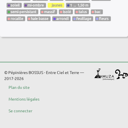
soleil
mi-ombre
jaunes
1 → 1,50 m
semi-persistant
massif
isolé
talus
bac
rocaille
haie basse
arrondi
feuillage
fleurs
© Pépinières BOSSUS - Entre Ciel et Terre —
2017-2026
Plan du site
Mentions légales
Se connecter