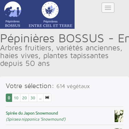
Pépinières BOSSUS - Ent
Arbres fruitiers, variétés anciennes,
haies vives, plantes tapissantes
depuis 50 ans
Votre sélection:
614
végétaux
0
10
20
30
...
Spirée du Japon Snowmound
(Spiraea nipponica ’Snowmound’)