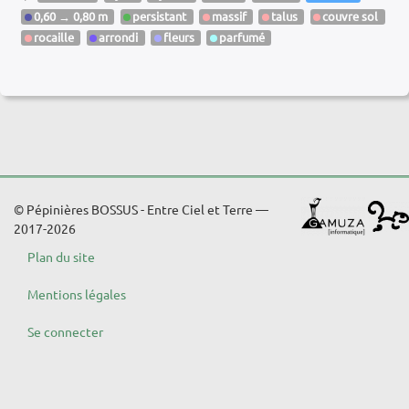
0,60 → 0,80 m
persistant
massif
talus
couvre sol
rocaille
arrondi
fleurs
parfumé
© Pépinières BOSSUS - Entre Ciel et Terre —
2017-2026
Plan du site
Mentions légales
Se connecter