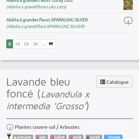
(Abelia x grandiflora Luky Lots)
Abélia à grandes fleurs SPARKLING SILVER
(Abelia x grandiflora SPARKLING SILVER)
0
10
20
30
...
Lavande bleu
Catalogue
foncé (
Lavandula x
)
intermedia ’Grosso’
Plantes couvre-sol / Arbustes
arbuste
juin
juillet
août
soleil
bleues