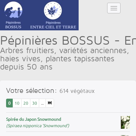
Pépinières BOSSUS - Ent
Arbres fruitiers, variétés anciennes,
haies vives, plantes tapissantes
depuis 50 ans
Votre sélection:
614
végétaux
0
10
20
30
...
Spirée du Japon Snowmound
(Spiraea nipponica ’Snowmound’)