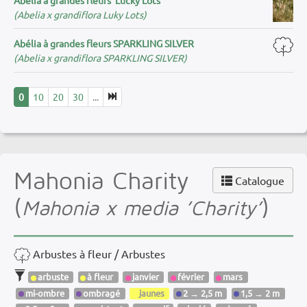
(Abelia x grandiflora Luky Lots)
Abélia à grandes fleurs SPARKLING SILVER
(Abelia x grandiflora SPARKLING SILVER)
0
10
20
30
...
Mahonia Charity
Catalogue
(
)
Mahonia x media ’Charity’
Arbustes à fleur / Arbustes
arbuste
à fleur
janvier
février
mars
mi-ombre
ombragé
jaunes
2 → 2,5 m
1,5 → 2 m