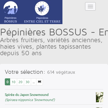
Pépinières BOSSUS - Ent
Arbres fruitiers, variétés anciennes,
haies vives, plantes tapissantes
depuis 50 ans
Votre sélection:
614
végétaux
0
10
20
30
...
Spirée du Japon Snowmound
(Spiraea nipponica ’Snowmound’)