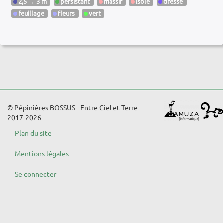
2,5 → 3 m
persistant
massif
isolé
dressé
feuillage
fleurs
vert
© Pépinières BOSSUS - Entre Ciel et Terre —
2017-2026
Plan du site
Mentions légales
Se connecter