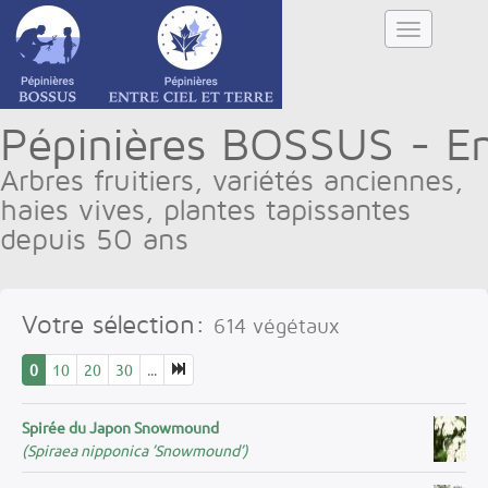
Pépinières BOSSUS - Ent
Arbres fruitiers, variétés anciennes,
haies vives, plantes tapissantes
depuis 50 ans
Votre sélection:
614
végétaux
0
10
20
30
...
Spirée du Japon Snowmound
(Spiraea nipponica ’Snowmound’)