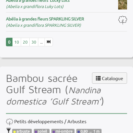
(Abelia x grandiflora Luky Lots)
Abélia à grandes fleurs SPARKLING SILVER
(Abelia x grandiflora SPARKLING SILVER)
0
10
20
30
...
Bambou sacrée
Catalogue
Gulf Stream (
Nandina
)
domestica ’Gulf Stream’
Petits développements / Arbustes
arbuste
soleil
mi-ombre
0,80 → 1 m