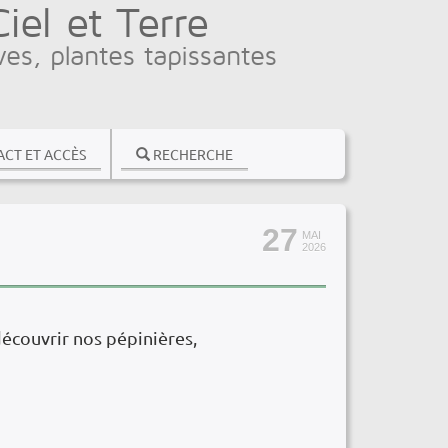
el et Terre
ves, plantes tapissantes
CT ET ACCÈS
RECHERCHE
27
MAI
2026
écouvrir nos pépinières,