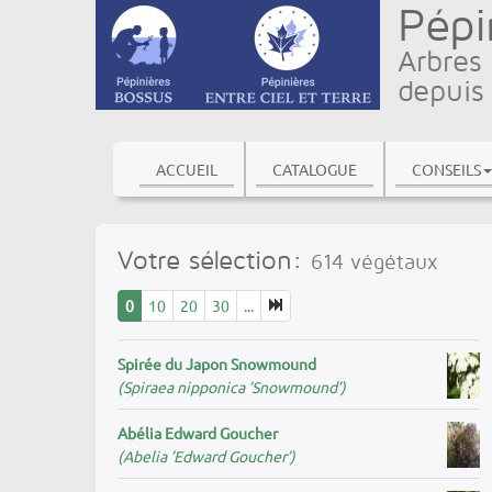
Pépi
Arbres 
depuis
ACCUEIL
CATALOGUE
CONSEILS
Votre sélection:
614
végétaux
0
10
20
30
...
Spirée du Japon Snowmound
(Spiraea nipponica ’Snowmound’)
Abélia Edward Goucher
(Abelia ’Edward Goucher’)