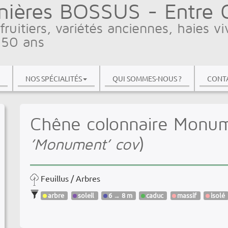
nières BOSSUS - Entre Ci
fruitiers, variétés anciennes, haies vi
 50 ans
NOS SPÉCIALITÉS
QUI SOMMES-NOUS ?
CONTA
Chêne colonnaire Monum
)
’Monument’ cov
Feuillus / Arbres
arbre
soleil
6 → 8 m
caduc
massif
isolé