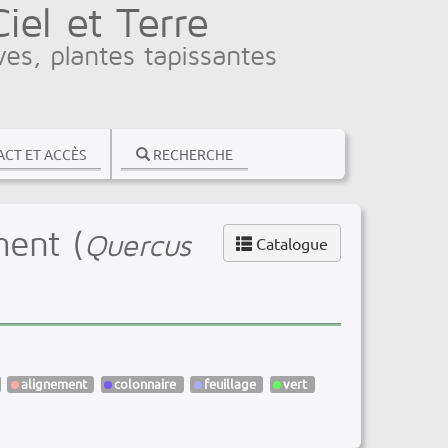
el et Terre
ves, plantes tapissantes
CT ET ACCÈS
RECHERCHE
ent (
Quercus
Catalogue
alignement
colonnaire
feuillage
vert