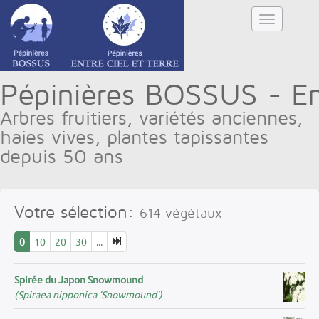
Pépinières BOSSUS - Ent
Arbres fruitiers, variétés anciennes,
haies vives, plantes tapissantes
depuis 50 ans
Votre sélection:
614
végétaux
0
10
20
30
...
Spirée du Japon Snowmound
(Spiraea nipponica ’Snowmound’)