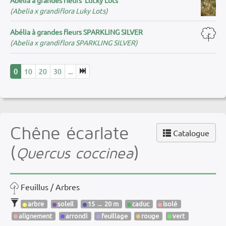
(Abelia x grandiflora Luky Lots)
Abélia à grandes fleurs SPARKLING SILVER
(Abelia x grandiflora SPARKLING SILVER)
0
10
20
30
...
Chêne écarlate
Catalogue
(
)
Quercus coccinea
Feuillus / Arbres
arbre
soleil
15 → 20 m
caduc
isolé
alignement
arrondi
feuillage
rouge
vert