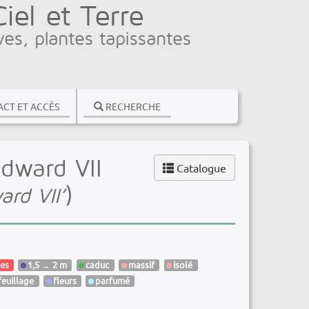
el et Terre
ves, plantes tapissantes
CT ET ACCÈS
RECHERCHE
Edward VII
Catalogue
)
rd VII’
es
1,5 → 2 m
caduc
massif
isolé
feuillage
fleurs
parfumé