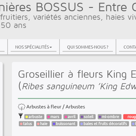
nières BOSSUS - Entre Ci
fruitiers, variétés anciennes, haies vi
 50 ans
NOS SPÉCIALITÉS
QUI SOMMES-NOUS ?
CONTA
Groseillier à fleurs King 
(
Ribes sanguineum ’King Edwa
Arbustes à fleur / Arbustes
arbuste
mars
avril
soleil
mi-ombre
roug
talus
haie
buissonant
baies et fruits décoratifs