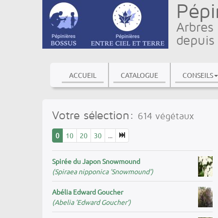
Pépi
Arbres 
depuis
ACCUEIL
CATALOGUE
CONSEILS
Votre sélection:
614
végétaux
0
10
20
30
...
Spirée du Japon Snowmound
(Spiraea nipponica ’Snowmound’)
Abélia Edward Goucher
(Abelia ’Edward Goucher’)