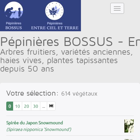
Pépinières BOSSUS - Ent
Arbres fruitiers, variétés anciennes,
haies vives, plantes tapissantes
depuis 50 ans
Votre sélection:
614
végétaux
0
10
20
30
...
Spirée du Japon Snowmound
(Spiraea nipponica ’Snowmound’)