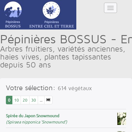
Pépinières BOSSUS - Ent
Arbres fruitiers, variétés anciennes,
haies vives, plantes tapissantes
depuis 50 ans
Votre sélection:
614
végétaux
0
10
20
30
...
Spirée du Japon Snowmound
(Spiraea nipponica ’Snowmound’)