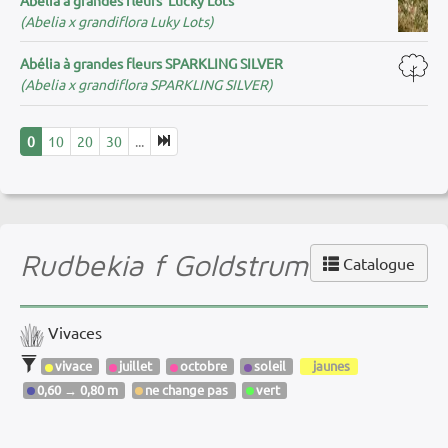
(Abelia x grandiflora Luky Lots)
Abélia à grandes fleurs SPARKLING SILVER
(Abelia x grandiflora SPARKLING SILVER)
0
10
20
30
...
Rudbekia f Goldstrum
Catalogue
Vivaces
vivace
juillet
octobre
soleil
jaunes
0,60 → 0,80 m
ne change pas
vert