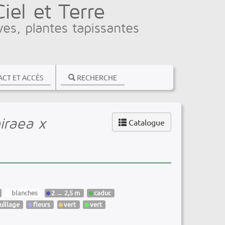
el et Terre
ves, plantes tapissantes
CT ET ACCÈS
RECHERCHE
iraea x
Catalogue
blanches
2 → 2,5 m
caduc
uillage
fleurs
vert
vert