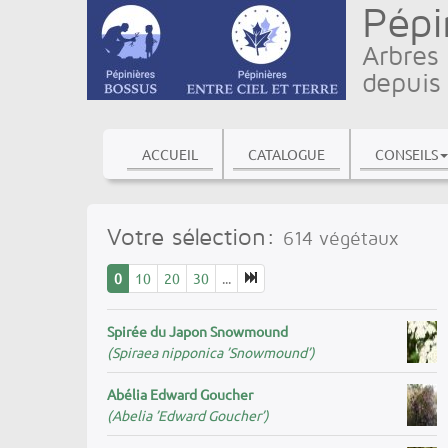
Pépi
Arbres 
depuis
ACCUEIL
CATALOGUE
CONSEILS
Votre sélection:
614
végétaux
0
10
20
30
...
Spirée du Japon Snowmound
(Spiraea nipponica ’Snowmound’)
Abélia Edward Goucher
(Abelia ’Edward Goucher’)