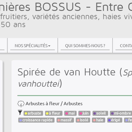
nières BOSSUS - Entre Ci
fruitiers, variétés anciennes, haies vi
 50 ans
NOS SPÉCIALITÉS
QUI SOMMES-NOUS ?
CONTA
Spirée de van Houtte (
Sp
)
vanhouttei
Arbustes à fleur / Arbustes
arbuste
à fleur
mai
juin
soleil
mi-ombre
croissance rapide
massif
isolé
haie
érigé
fe