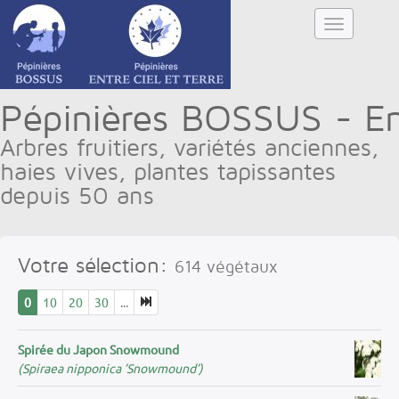
Pépinières BOSSUS - Ent
Arbres fruitiers, variétés anciennes,
haies vives, plantes tapissantes
depuis 50 ans
Votre sélection:
614
végétaux
0
10
20
30
...
Spirée du Japon Snowmound
(Spiraea nipponica ’Snowmound’)