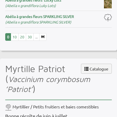
(Abelia x grandiflora Luky Lots)
Abélia à grandes fleurs SPARKLING SILVER
(Abelia x grandiflora SPARKLING SILVER)
0
10
20
30
...
Myrtille Patriot
Catalogue
(
Vaccinium corymbosum
)
’Patriot’
Myrtillier / Petits fruitiers et baies comestibles
Bonne récolte de juin à juillet