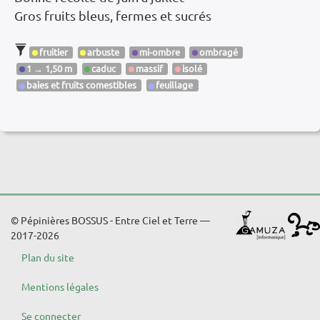
Gros fruits bleus, fermes et sucrés
fruitier
arbuste
mi-ombre
ombragé
1 → 1,50 m
caduc
massif
isolé
baies et fruits comestibles
feuillage
© Pépinières BOSSUS - Entre Ciel et Terre —
2017-2026
Plan du site
Mentions légales
Se connecter