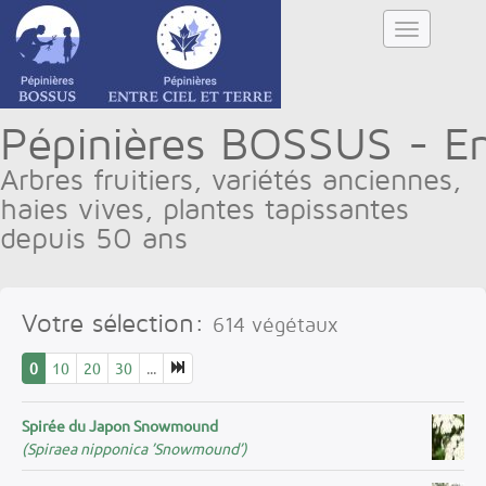
Pépinières BOSSUS - Ent
Arbres fruitiers, variétés anciennes,
haies vives, plantes tapissantes
depuis 50 ans
Votre sélection:
614
végétaux
0
10
20
30
...
Spirée du Japon Snowmound
(Spiraea nipponica ’Snowmound’)