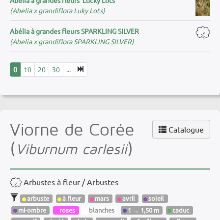
(Abelia x grandiflora Luky Lots)
Abélia à grandes fleurs SPARKLING SILVER
(Abelia x grandiflora SPARKLING SILVER)
0
10
20
30
...
Viorne de Corée
Catalogue
(
)
Viburnum carlesii
Arbustes à fleur / Arbustes
arbuste
à fleur
mars
avril
soleil
mi-ombre
roses
blanches
1 → 1,50 m
caduc