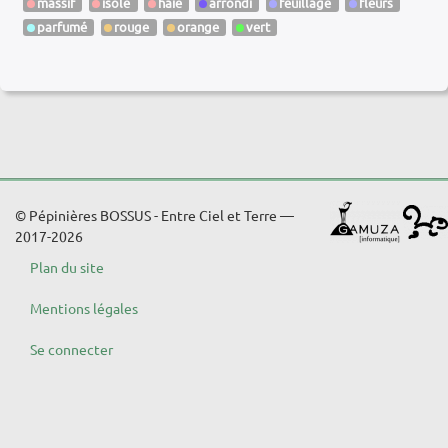
massif
isolé
haie
arrondi
feuillage
fleurs
parfumé
rouge
orange
vert
© Pépinières BOSSUS - Entre Ciel et Terre —
2017-2026
Plan du site
Mentions légales
Se connecter